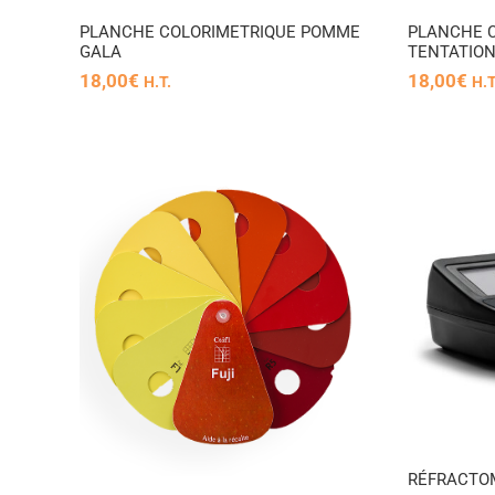
PLANCHE COLORIMETRIQUE POMME
PLANCHE 
GALA
TENTATIO
18,00
€
18,00
€
H.T.
H.T
RÉFRACTOMÈTRE
DIGITAL
POMME
RÉFRACTOM