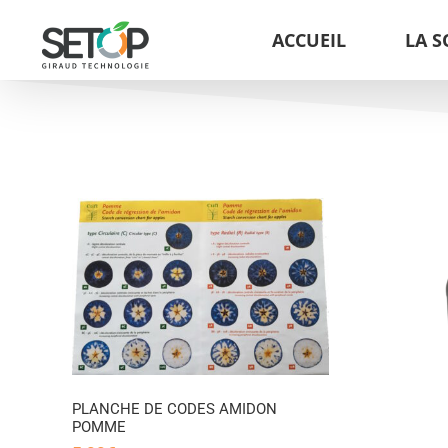
Passer
ACCUEIL
LA S
au
contenu
DES
E
SOLUTION POUR TEST
AMIDON 1L
PLANCHE DE CODES AMIDON
POMME