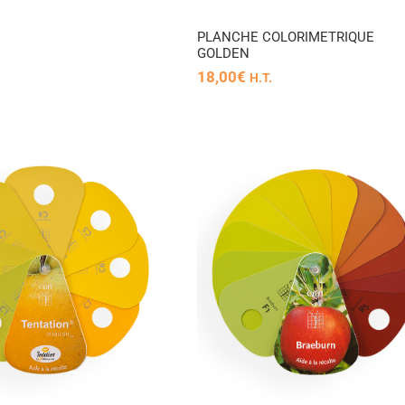
de
prix :
PLANCHE COLORIMETRIQUE
2.980,00€
GOLDEN
à
18,00
€
3.480,00€
H.T.
PLANCHE
OLORIMETRIQUE POMME
BREABURN