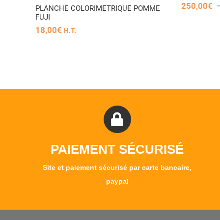
250,00
€
PLANCHE COLORIMETRIQUE POMME
FUJI
18,00
€
H.T.
PAIEMENT SÉCURISÉ
Site et paiement sécurisé par carte bancaire,
paypal