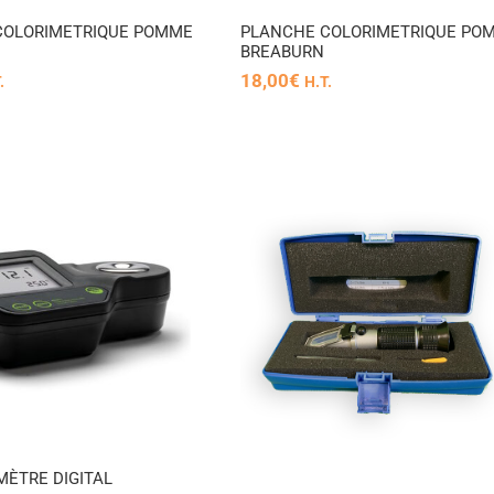
COLORIMETRIQUE POMME
PLANCHE COLORIMETRIQUE PO
N
BREABURN
18,00
€
.
H.T.
RÉFRACTOMÈTRE
OPTIQUE
ÈTRE DIGITAL