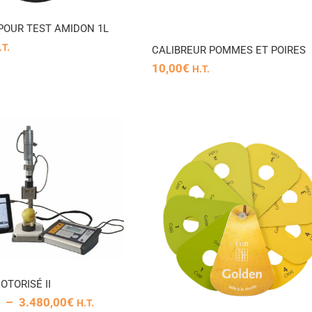
POUR TEST AMIDON 1L
.T.
CALIBREUR POMMES ET POIRES
10,00
€
H.T.
PLANCHE
COLORIMETRIQUE
GOLDEN
OTORISÉ II
Plage
–
3.480,00
€
H.T.