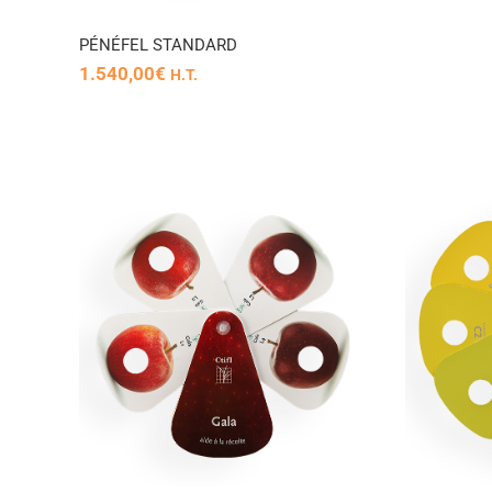
P­­ÉNÉFEL STANDARD
1.540,00
€
H.T.
PLANCHE
POMME
COLORIMETRIQUE POMME
C
TENTATION