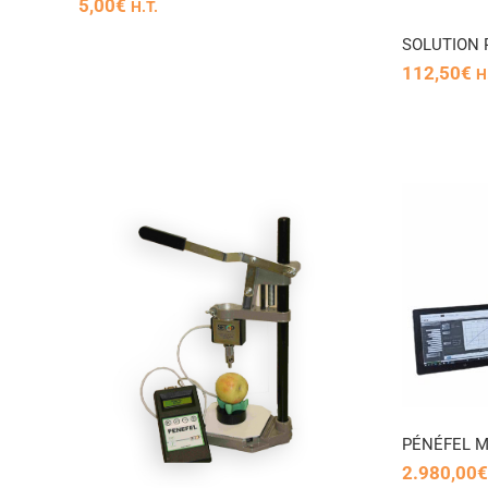
5,00
€
H.T.
SOLUTION 
112,50
€
H
PÉNÉFEL MOTORISÉ II
DARD
PÉNÉFEL M
2.980,00
€