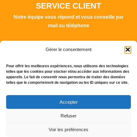
SERVICE CLIENT
Notre équipe vous répond et vous conseille par
mail ou téléphone
Gérer le consentement
Pour offrir les meilleures expériences, nous utilisons des technologies
telles que les cookies pour stocker et/ou accéder aux informations des
appareils. Le fait de consentir nous permettra de traiter des données
248 Route du Moulin de Losque 84300 Cavaillon –
telles que le comportement de navigation ou les ID uniques sur ce site.
France
Tél. :
+(33) 4 90 76 15 34
Accepter
Mail :
info@setop.fr
Refuser
Mentions légales
Copyright D.Y
Voir les préférences