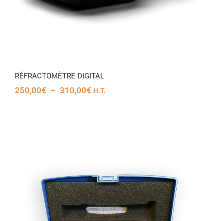
RÉFRACTOMÈTRE DIGITAL
Plage
250,00
€
–
310,00
€
H.T.
de
prix :
250,00€
à
310,00€