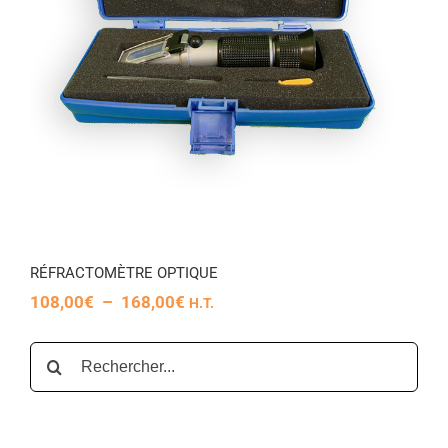
RÉFRACTOMÈTRE OPTIQUE
Plage
108,00
€
–
168,00
€
H.T.
de
prix :
Rechercher:
108,00€
à
168,00€