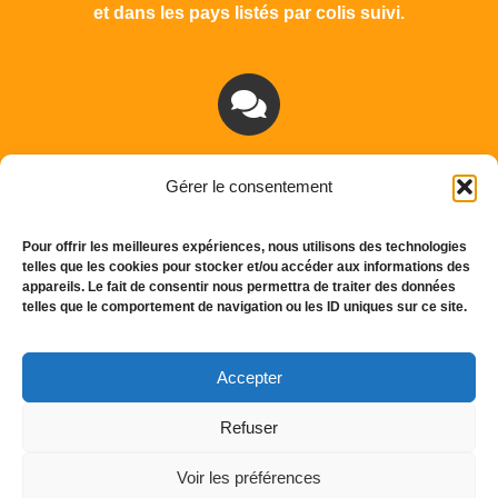
et dans les pays listés par colis suivi.
SERVICE CLIENT
Gérer le consentement
Notre équipe vous répond et vous conseille par
mail ou téléphone
Pour offrir les meilleures expériences, nous utilisons des technologies
telles que les cookies pour stocker et/ou accéder aux informations des
appareils. Le fait de consentir nous permettra de traiter des données
248 Route du Moulin de Losque 84300 Cavaillon –
telles que le comportement de navigation ou les ID uniques sur ce site.
France
Tél. :
+(33) 4 90 76 15 34
Accepter
Mail :
info@setop.fr
Refuser
Mentions légales
Copyright D.Y
Voir les préférences