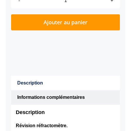
quantité
de
RÉVISION
Ajouter au panier
ÉTALONNAGE
RÉFRACTOMÈTRE
Description
Informations complémentaires
Description
Révision réfractomètre.